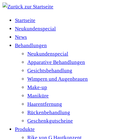
Zum
Inhalt
Startseite
springen
Neukundenspecial
News
Behandlungen
Neukundenspecial
Apparative Behandlungen
Gesichtsbehandlung
Wimpern und Augenbrauen
Make-up
Maniküre
Haarentfernung
Rückenbehandlung
Geschenkgutscheine
Produkte
Rike von G Hautkonzept