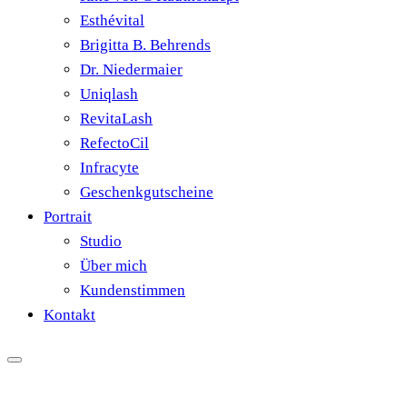
Esthévital
Brigitta B. Behrends
Dr. Niedermaier
Uniqlash
RevitaLash
RefectoCil
Infracyte
Geschenkgutscheine
Portrait
Studio
Über mich
Kundenstimmen
Kontakt