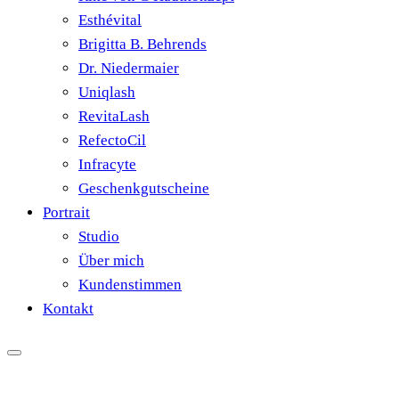
Esthévital
Brigitta B. Behrends
Dr. Niedermaier
Uniqlash
RevitaLash
RefectoCil
Infracyte
Geschenkgutscheine
Portrait
Studio
Über mich
Kundenstimmen
Kontakt