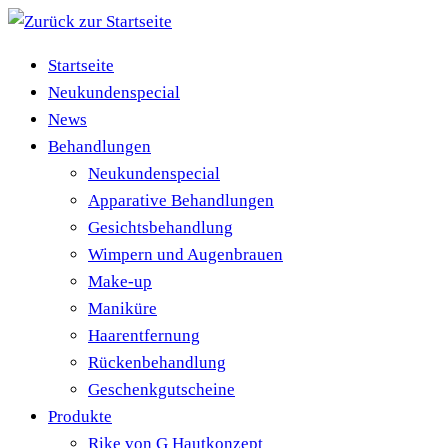
Zum
Inhalt
Startseite
springen
Neukundenspecial
News
Behandlungen
Neukundenspecial
Apparative Behandlungen
Gesichtsbehandlung
Wimpern und Augenbrauen
Make-up
Maniküre
Haarentfernung
Rückenbehandlung
Geschenkgutscheine
Produkte
Rike von G Hautkonzept