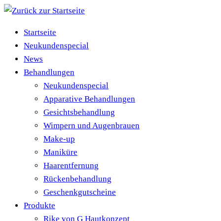
Zum
Inhalt
Startseite
springen
Neukundenspecial
News
Behandlungen
Neukundenspecial
Apparative Behandlungen
Gesichtsbehandlung
Wimpern und Augenbrauen
Make-up
Maniküre
Haarentfernung
Rückenbehandlung
Geschenkgutscheine
Produkte
Rike von G Hautkonzept