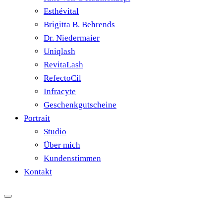
Esthévital
Brigitta B. Behrends
Dr. Niedermaier
Uniqlash
RevitaLash
RefectoCil
Infracyte
Geschenkgutscheine
Portrait
Studio
Über mich
Kundenstimmen
Kontakt