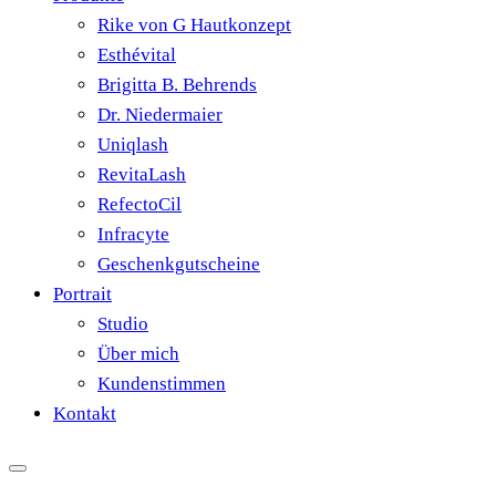
Rike von G Hautkonzept
Esthévital
Brigitta B. Behrends
Dr. Niedermaier
Uniqlash
RevitaLash
RefectoCil
Infracyte
Geschenkgutscheine
Portrait
Studio
Über mich
Kundenstimmen
Kontakt