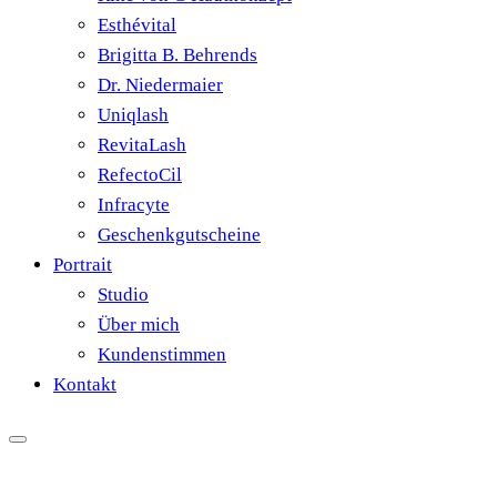
Esthévital
Brigitta B. Behrends
Dr. Niedermaier
Uniqlash
RevitaLash
RefectoCil
Infracyte
Geschenkgutscheine
Portrait
Studio
Über mich
Kundenstimmen
Kontakt