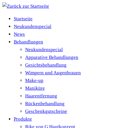
Zum
Inhalt
Startseite
springen
Neukundenspecial
News
Behandlungen
Neukundenspecial
Apparative Behandlungen
Gesichtsbehandlung
Wimpern und Augenbrauen
Make-up
Maniküre
Haarentfernung
Rückenbehandlung
Geschenkgutscheine
Produkte
Rike von G Hautkonzept